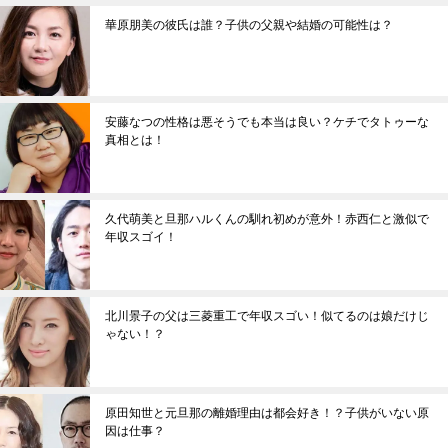
華原朋美の彼氏は誰？子供の父親や結婚の可能性は？
安藤なつの性格は悪そうでも本当は良い？ケチでタトゥーな
真相とは！
久代萌美と旦那ハルくんの馴れ初めが意外！赤西仁と激似で
年収スゴイ！
北川景子の父は三菱重工で年収スゴい！似てるのは娘だけじ
ゃない！？
原田知世と元旦那の離婚理由は都会好き！？子供がいない原
因は仕事？