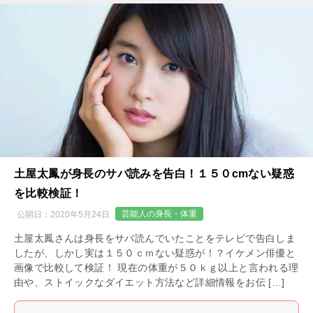
土屋太鳳が身長のサバ読みを告白！１５０cmない疑惑
を比較検証！
芸能人の身長・体重
公開日：
2020年5月24日
土屋太鳳さんは身長をサバ読んでいたことをテレビで告白しま
したが、しかし実は１５０ｃｍない疑惑が！？イケメン俳優と
画像で比較して検証！ 現在の体重が５０ｋｇ以上と言われる理
由や、ストイックなダイエット方法など詳細情報をお伝 […]