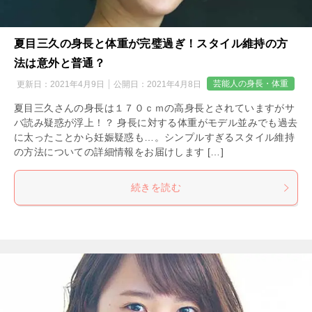
夏目三久の身長と体重が完璧過ぎ！スタイル維持の方
法は意外と普通？
芸能人の身長・体重
更新日：
2021年4月9日
公開日：
2021年4月8日
夏目三久さんの身長は１７０ｃｍの高身長とされていますがサ
バ読み疑惑が浮上！？ 身長に対する体重がモデル並みでも過去
に太ったことから妊娠疑惑も…。シンプルすぎるスタイル維持
の方法についての詳細情報をお届けします […]
続きを読む