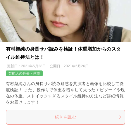
有村架純の身長サバ読みを検証！体重増加からのスタ
イル維持法とは！
更新日：
2021年5月28日
公開日：
2021年5月26日
芸能人の身長・体重
有村架純さんの身長サバ読み疑惑を共演者と画像を比較して徹
底検証！ また、役作りで体重を増やして太ったエピソードや現
在の体重、ストイックすぎるスタイル維持の方法など詳細情報
をお届けします！
続きを読む