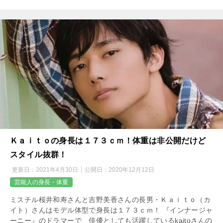
Ｋａｉｔｏの身長は１７３ｃｍ！体重は非公開だけど
スタイル抜群！
更新日：
2021年4月30日
公開日：
2020年12月12日
芸能人の身長・体重
ミスチル桜井和寿さんと吉野美香さんの長男・Ｋａｉｔｏ（カ
イト）さんはモデル体型で身長は１７３ｃｍ！ 『インナージャ
ーニー』のドラマーで、俳優としても活躍しているkaitoさんの