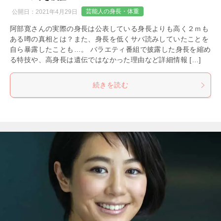
芸能人の身長・体重
公開日：
2021年4月29日
阿部寛さんの実際の身長は公表している身長よりも高く２ｍも
ある噂の真相とは？また、身長を低くサバ読みしていたことを
自ら暴露したことも…。 バラエティ番組で披露した身長を縮め
る特技や、高身長は遺伝ではなかった理由など詳細情報 […]
続きを読む