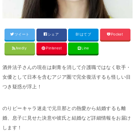
ツイート
シェア
B!
はてブ
Pocket
feedly
Pinterest
Line
酒井法子さんの現在は刺青を消して介護職ではなく歌手・
女優として日本を含むアジア圏で完全復活するも怪しい目
つき疑惑が浮上！
のりピーキャラ迷走で元旦那との熱愛から結婚するも離
婚、息子に見せた決意や彼氏と結婚など詳細情報をお届け
します！