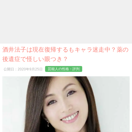
酒井法子は現在復帰するもキャラ迷走中？薬の
後遺症で怪しい眼つき？
芸能人の性格・評判
公開日：
2020年9月25日