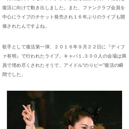
復活に向けて動き出しました。また、ファンクラブ会員を
中心にライブのチケット発売され１６年ぶりのライブも開
催されたんですよね。
歌手として復活第一弾、２０１６年９月２２日に『
ディフ
ァ有明
』で行われたライブ。キャパ１,３００人の会場は満
員で埋め尽くされたそうで、アイドル“のりピー”復活の瞬
間でした。