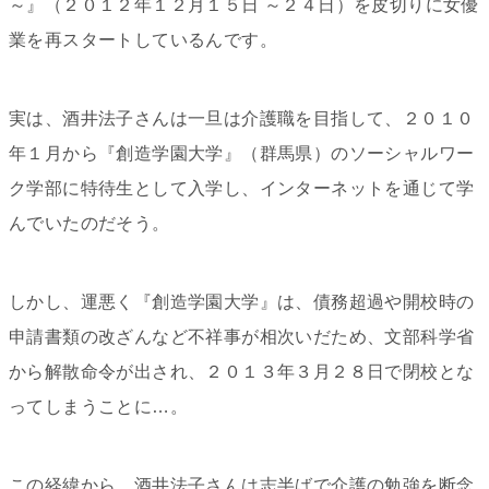
～』（２０１２
年１２月１５日 ～２４日）
を皮切りに女優
業を再スタートしているんです。
実は、酒井法子さんは一旦は介護職を目指して、２０１０
年１月から『創造学園大学』（群馬県）のソーシャルワー
ク学部に特待生として入学し、インターネットを通じて学
んでいたのだそう。
しかし、運悪く『創造学園大学』は、債務超過や開校時の
申請書類の改ざんなど不祥事が相次いだため、文部科学省
から解散命令が出され、２０１３年３月２８日で閉校とな
ってしまうことに…。
この経緯から、酒井法子さんは志半ばで介護の勉強を断念