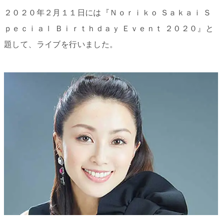
２０２０年２月１１日には『Ｎｏｒｉｋｏ Ｓａｋａｉ Ｓ
ｐｅｃｉａｌ Ｂｉｒｔｈｄａｙ Ｅｖｅｎｔ ２０２０』と
題して、ライブを行いました。