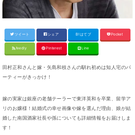
ツイート
シェア
B!
はてブ
Pocket
feedly
Pinterest
Line
田村正和さんと嫁・矢島和枝さんの馴れ初めは知人宅のパ
ーティーがきっかけ！
嫁の実家は銀座の老舗テーラーで東洋英和を卒業、留学ア
リのお嬢様！結婚式の幸せ画像や嫁を選んだ理由、娘が結
婚した南国酒家社長や孫についても詳細情報をお届けしま
す！