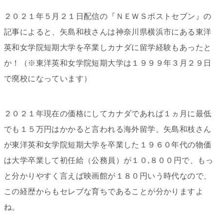
２０２１年５月２１日配信の『ＮＥＷＳポストセブン』の
記事によると、矢島和枝さんは神奈川県横浜市にある東洋
英和女学院短期大学を卒業しカナダに留学経験もあったと
か！（※東洋英和女学院短期大学は１９９９年３月２９日
で廃校になっています）
２０２１年現在の価格にしてカナダであれば１ヵ月に最低
でも１５万円はかかると言われる海外留学。矢島和枝さん
が東洋英和女学院短期大学を卒業した１９６０年代の物価
は大学卒業して初任給（公務員）が１０,８００円で、もっ
と分かりやすく言えば映画館が１８０円いう時代なので、
この経歴からもセレブな育ちであることが分かりますよ
ね。