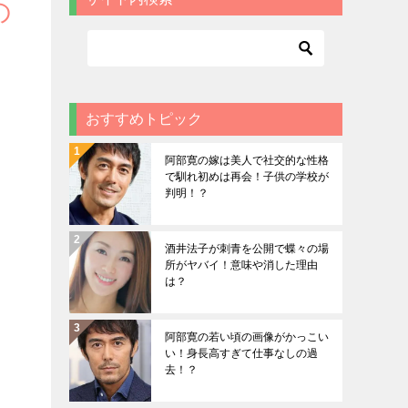
の
おすすめトピック
阿部寛の嫁は美人で社交的な性格
で馴れ初めは再会！子供の学校が
判明！？
酒井法子が刺青を公開で蝶々の場
所がヤバイ！意味や消した理由
は？
阿部寛の若い頃の画像がかっこい
い！身長高すぎて仕事なしの過
去！？