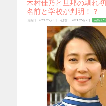
木村佳乃と旦那の馴れ
名前と学校が判明！？
芸能人の
更新日：
2021年5月8日
公開日：
2021年5月7日