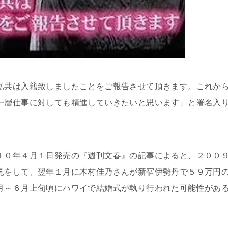
私共は入籍致しましたことをご報告させて頂きます。これか
一層仕事に対しても精進していきたいと思います
」と署名入
１０年４月１日発売の『週刊文春』の記事によると、２００
見をして、翌年１月に木村佳乃さんが新宿伊勢丹で５９万円
月～６月上旬頃にハワイで結婚式が執り行われた可能性があ