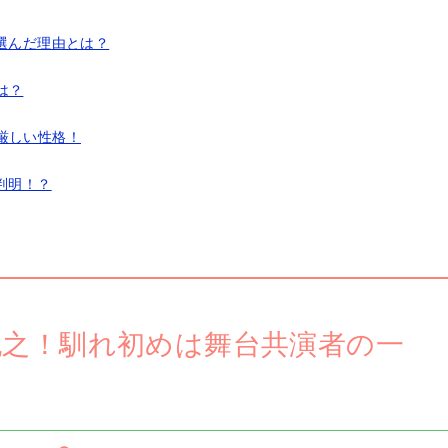
選んだ理由とは？
は？
厳しい性格！
判明！？
紀之！馴れ初めは舞台共演者の一