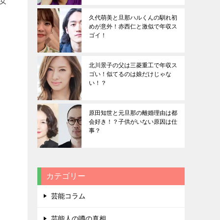
女
久代萌美と旦那ハルくんの馴れ初
めが意外！赤西仁と激似で年収ス
ゴイ！
北川景子の父は三菱重工で年収ス
ゴい！似てるのは娘だけじゃな
い！？
原田知世と元旦那の離婚理由は都
会好き！？子供がいない原因は仕
事？
カテゴリー
芸能コラム
芸能人の噂の真相