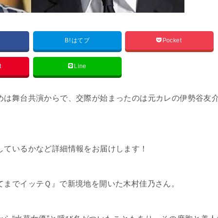
B!
はてブ
Pocket
t
Line
めは舞台共演からで、交際が始まったのは元カレの伊勢谷友
しているかなど詳細情報をお届けします！
てまでイッテＱ』で新境地を開いた木村佳乃さん。