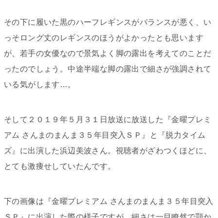
その下に履いた黒のハーフレギンスがバランスが悪く、い
っそロング丈のレギンスのほうがよかったとも思います
が、若手の女優なので景気よく脚の露出を考えてのことだ
ったのでしょう。中途半端な脚の露出で細さが強調されて
いる気がします…。
そして２０１９年５月３１日放送に放送した『金曜プレミ
アム さんまのまんま３５年目突入ＳＰ』と『脱力タイム
ズ』に出演した浜辺美波さん。視聴者がざわつくほどに、
とても激痩せしていたんです。
下の画像は『金曜プレミアム さんまのまんま３５年目突入
ＳＰ』に出演した際の様子ですが、細さは一目瞭然で顎か