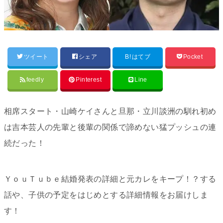
ツイート
シェア
B!
はてブ
Pocket
feedly
Pinterest
Line
相席スタート・山崎ケイさんと旦那・立川談洲の馴れ初め
は吉本芸人の先輩と後輩の関係で諦めない猛プッシュの連
続だった！
ＹｏｕＴｕｂｅ結婚発表の詳細と元カレをキープ！？する
話や、子供の予定をはじめとする詳細情報をお届けしま
す！