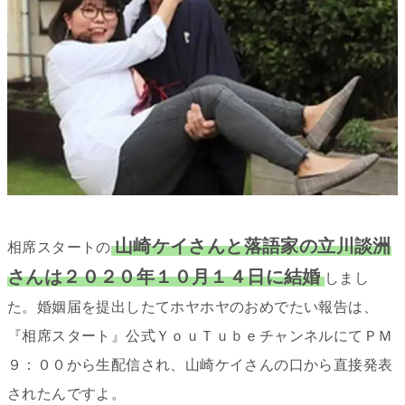
山崎ケイさんと落語家の立川談洲
相席スタートの
さんは２０２０年１０月１４日に結婚
しまし
た。婚姻届を提出したてホヤホヤのおめでたい報告は、
『相席スタート』公式ＹｏｕＴｕｂｅチャンネルにてＰＭ
９：００から生配信され、山崎ケイさんの口から直接発表
されたんですよ。