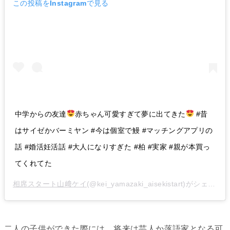
この投稿をInstagramで見る
中学からの友達
赤ちゃん可愛すぎて夢に出てきた
#昔
はサイゼかバーミヤン #今は個室で鰻 #マッチングアプリの
話 #婚活妊活話 #大人になりすぎた #柏 #実家 #親が本買っ
てくれてた
相席スタート山﨑ケイ
(@kei_yamazaki_aisekistart)がシェアした投稿 –
二人の子供ができた際には、将来は芸人か落語家となる可