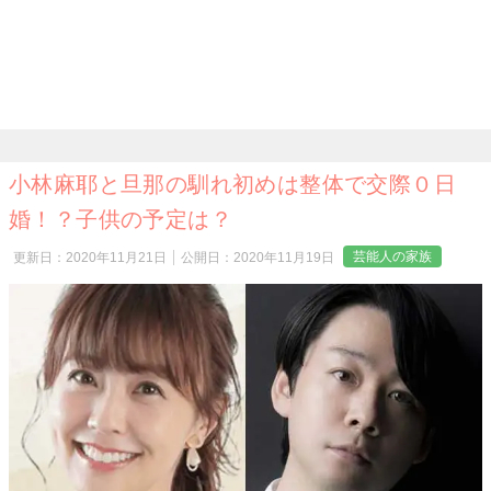
小林麻耶と旦那の馴れ初めは整体で交際０日
婚！？子供の予定は？
芸能人の家族
更新日：
2020年11月21日
公開日：
2020年11月19日