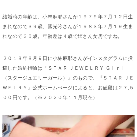
結婚時の年齢は、小林麻耶さんが１９７９年７月１２日生
まれなので３９歳、國光吟さんが１９８３年７月１９生ま
れなので３５歳。年齢差は４歳で姉さん女房ですね。
２０１８年８月９日に小林麻耶さんがインスタグラムに投
稿した婚約指輪は『ＳＴＡＲ ＪＥＷＥＬＲＹ Ｇｉｒｌ
（スタージュエリーガール）』のもので、『ＳＴＡＲ ＪＥ
ＷＥＬＲＹ』公式ホームぺージによると、お値段は２７,５
００円です。（※２０２０年１１月現在）