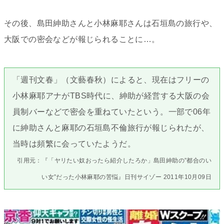
その後、島田紳助さんと小林麻耶さんは石垣島の旅行や、
大阪での密会などが報じられることに…。
「週刊文春」（文藝春秋）によると、現在はフリーの
小林麻耶アナがTBS時代に、紳助が経営する大阪の会
員制バーなどで密会を重ねていたという。一部で06年
に紳助さんと麻耶の石垣島不倫旅行が報じられたが、
当時は頻繁に会っていたようだ。
引用元：『「ヤリたい奴おったら紹介したろか」島田紳助の”都合のい
い女”だった小林麻耶の苦悩』日刊サイゾー 2011年10月09日