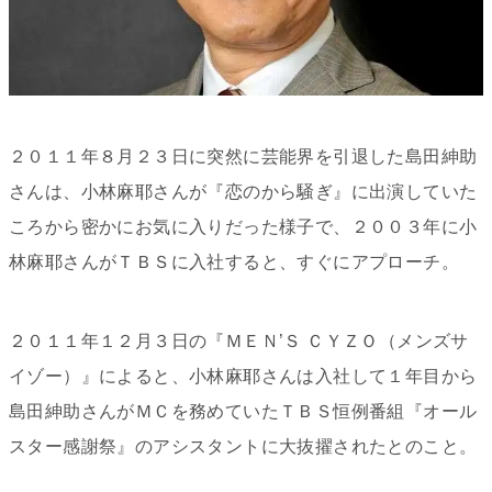
２０１１年８月２３日に突然に芸能界を引退した島田紳助
さんは、小林麻耶さんが『恋のから騒ぎ』に出演していた
ころから密かにお気に入りだった様子で、２００３年に小
林麻耶さんがＴＢＳに入社すると、すぐにアプローチ。
２０１１年１２月３日の『ＭＥＮ’Ｓ ＣＹＺＯ（メンズサ
イゾー）』によると、小林麻耶さんは入社して１年目から
島田紳助さんがＭＣを務めていたＴＢＳ恒例番組『オール
スター感謝祭』のアシスタントに大抜擢されたとのこと。