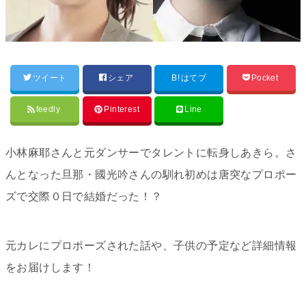
ツイート
シェア
B!
はてブ
Pocket
feedly
Pinterest
Line
小林麻耶さんと元ダンサーでタレントに転身しあきら。さ
んとなった旦那・國光吟さんの馴れ初めは唐突なプロポー
ズで交際０日で結婚だった！？
元カレにプロポーズされた話や、子供の予定など詳細情報
をお届けします！