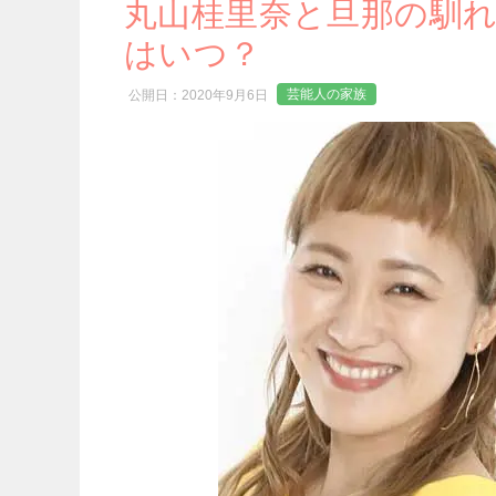
丸山桂里奈と旦那の馴
はいつ？
芸能人の家族
公開日：
2020年9月6日