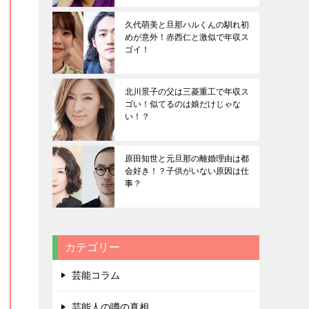
久代萌美と旦那ハルくんの馴れ初
めが意外！赤西仁と激似で年収ス
ゴイ！
北川景子の父は三菱重工で年収ス
ゴい！似てるのは娘だけじゃな
い！？
原田知世と元旦那の離婚理由は都
会好き！？子供がいない原因は仕
事？
カテゴリー
芸能コラム
芸能人の噂の真相