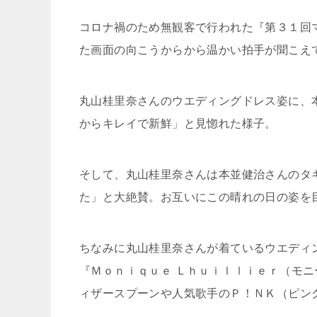
コロナ禍のため無観客で行われた『
第３１回
た画面の向こうからから温かい拍手が聞こえ
丸山桂里奈さんのウエディングドレス姿に、
からキレイで新鮮」と見惚れた様子。
そして、丸山桂里奈さんは本並健治さんのタ
た」と大絶賛。お互いにこの晴れの日の姿を
ちなみに丸山桂里奈さんが着ているウエディ
『Ｍｏｎｉｑｕｅ Ｌｈｕｉｌｌｉｅｒ（モ
ィザースプーンや人気歌手のＰ！ＮＫ（ピン