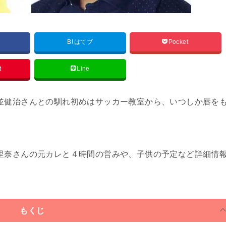
B!
はてブ
Pocket
t
Line
並健治さんとの馴れ初めはサッカー教室から、いつしか唇を
里奈さんの元カレと４時間の営みや、子供の予定など詳細情
もくじ