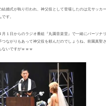
の結婚式が執り行われ、神父役として登場したのは元サッカ
んです。
４月１日からのラジオ番組『丸園音楽堂』で一緒にパーソナ
手つながりもあって神父役を頼んだのでしょうね。前園真聖
もないですがｗｗｗ