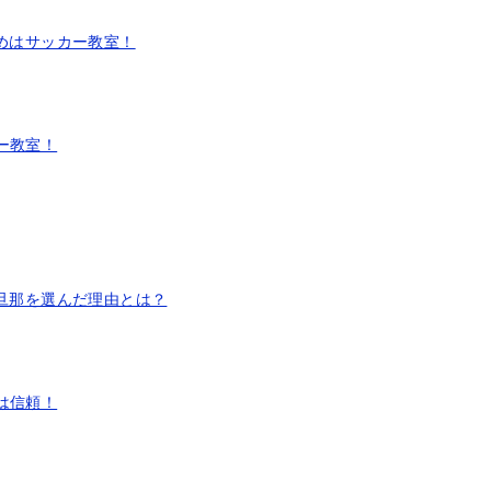
めはサッカー教室！
ー教室！
旦那を選んだ理由とは？
は信頼！