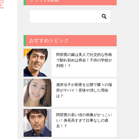
定
おすすめトピック
阿部寛の嫁は美人で社交的な性格
で馴れ初めは再会！子供の学校が
判明！？
酒井法子が刺青を公開で蝶々の場
所がヤバイ！意味や消した理由
は？
阿部寛の若い頃の画像がかっこい
い！身長高すぎて仕事なしの過
去！？