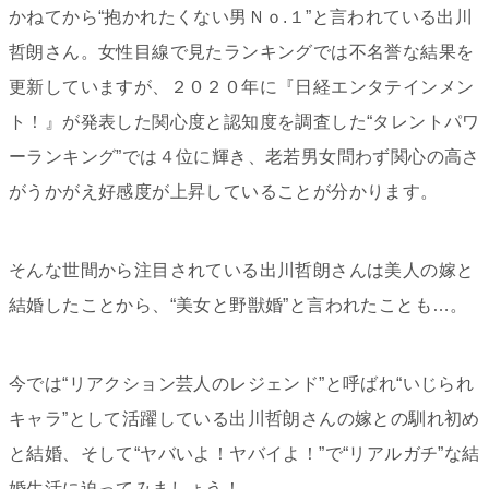
かねてから“抱かれたくない男Ｎｏ.１”と言われている出川
哲朗さん。女性目線で見たランキングでは不名誉な結果を
更新していますが、２０２０年に
『日経エンタテインメン
ト！』が発表した関心度と認知度を調査した“タレントパワ
ーランキング”では４位に輝き、老若男女問わず関心の高さ
がうかがえ好感度が上昇していることが分かります。
そんな世間から注目されている出川哲朗さんは美人の嫁と
結婚したことから、“美女と野獣婚”と言われたことも…。
今では“リアクション芸人のレジェンド”と呼ばれ“いじられ
キャラ”として活躍している出川哲朗さんの嫁との馴れ初め
と結婚、そして“ヤバいよ！ヤバイよ！”で“リアルガチ”な結
婚生活に迫ってみましょう！