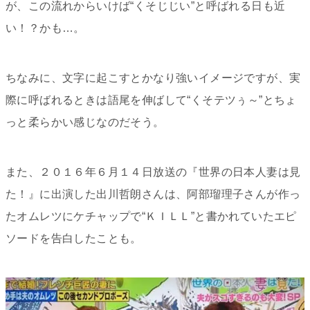
が、この流れからいけば“くそじじい”と呼ばれる日も近
い！？かも…。
ちなみに、文字に起こすとかなり強いイメージですが、実
際に呼ばれるときは語尾を伸ばして“くそテツぅ～”とちょ
っと柔らかい感じなのだそう。
また、２０１６年６月１４日放送の『
世界の日本人妻は見
た！
』に出演した出川哲朗さんは、阿部瑠理子さんが作っ
たオムレツにケチャップで“ＫＩＬＬ”と書かれていたエピ
ソードを告白したことも。