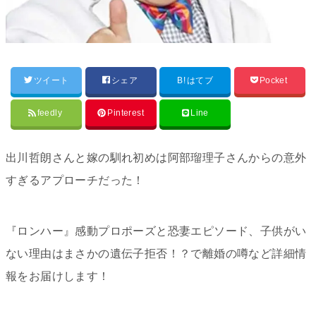
ツイート
シェア
B!
はてブ
Pocket
feedly
Pinterest
Line
出川哲朗さんと嫁の馴れ初めは阿部瑠理子さんからの意外
すぎるアプローチだった！
『ロンハー』感動プロポーズと恐妻エピソード、子供がい
ない理由はまさかの遺伝子拒否！？で離婚の噂など詳細情
報をお届けします！