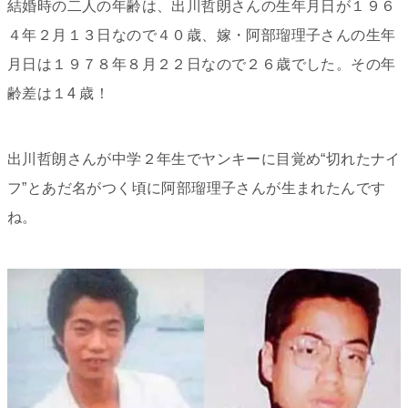
結婚時の二人の年齢は、出川哲朗さんの生年月日が１９６
４年２月１３日なので４０歳、嫁・阿部瑠理子さんの生年
月日は１９７８年８月２２日なので２６歳でした。その年
齢差は１4 歳！
出川哲朗さんが中学２年生でヤンキーに目覚め“切れたナイ
フ”とあだ名がつく頃に阿部瑠理子さんが生まれたんです
ね。