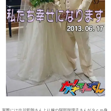
実際には出川哲朗さんより嫁の阿部瑠理子さんが９ｃｍ身